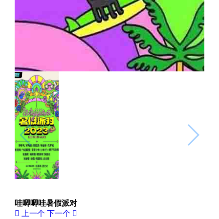
哇唧唧哇暑假派对
上一个
下一个