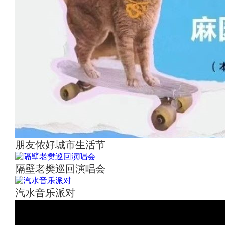
朋友侬好城市生活节
隔壁老樊巡回演唱会
汽水音乐派对